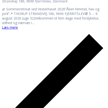
Strandvej 186, 9690 Fjerritslev, Danmark
🌿 Sommerretreat ved Vesterhavet 2026“Åben himmel, hav og
jord”📍 THORUP STRANDVEJ 186, 9690 FJERRITSLEV📆 5. – 9.
august 2026 (uge 32)Velkommen til fem dage med fordybelse,
stilhed og nærvær i…
Læs mere