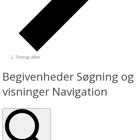
Thorup-Klim
Begivenheder
Begivenheder Søgning og
for
visninger Navigation
august
7,
2026