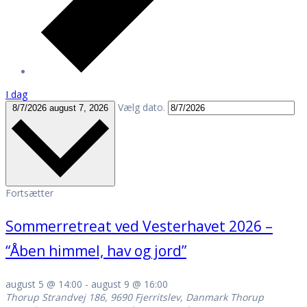
I dag
Vælg dato.
8/7/2026
august 7, 2026
Fortsætter
Sommerretreat ved Vesterhavet 2026 –
“Åben himmel, hav og jord”
august 5 @ 14:00
-
august 9 @ 16:00
Thorup Strandvej 186, 9690 Fjerritslev, Danmark
Thorup