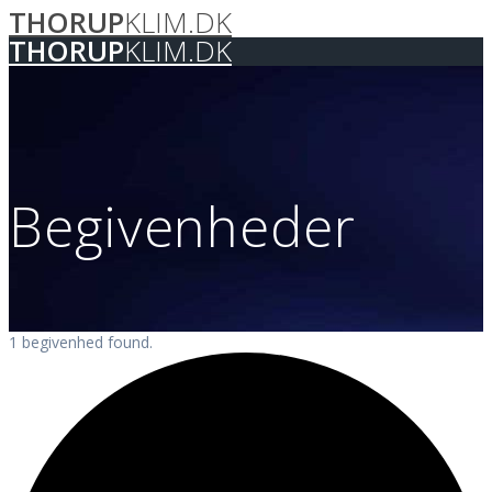
THORUP
KLIM.DK
Skip
to
THORUP
KLIM.DK
content
Begivenheder
1 begivenhed found.