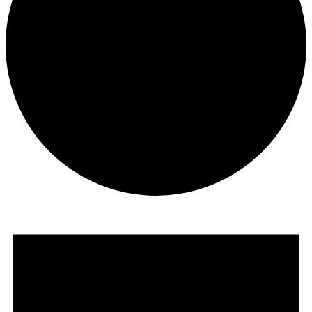
Begivenheder
for
oktober