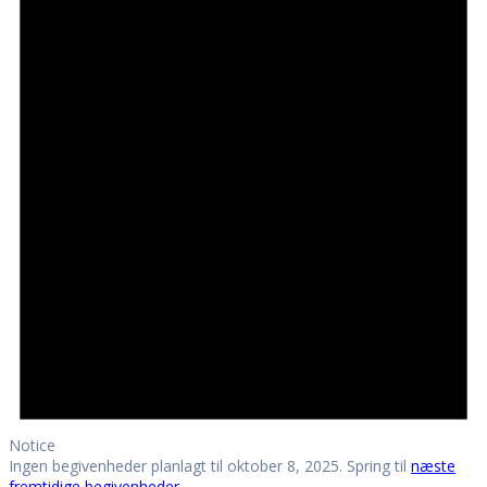
Notice
Ingen begivenheder planlagt til oktober 8, 2025. Spring til
næste
fremtidige begivenheder
.