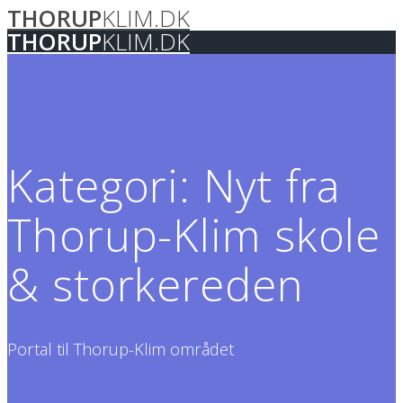
THORUP
KLIM.DK
Skip
to
THORUP
KLIM.DK
content
Kategori:
Nyt fra
Thorup-Klim skole
& storkereden
Portal til Thorup-Klim området