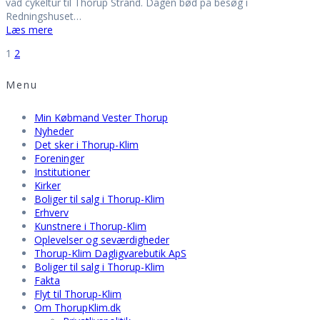
våd cykeltur til Thorup Strand. Dagen bød på besøg i
Redningshuset…
Læs mere
Navigation
Side
Side
1
2
Menu
til
Min Købmand Vester Thorup
indlæg
Nyheder
Det sker i Thorup-Klim
Foreninger
Institutioner
Kirker
Boliger til salg i Thorup-Klim
Erhverv
Kunstnere i Thorup-Klim
Oplevelser og seværdigheder
Thorup-Klim Dagligvarebutik ApS
Boliger til salg i Thorup-Klim
Fakta
Flyt til Thorup-Klim
Om ThorupKlim.dk