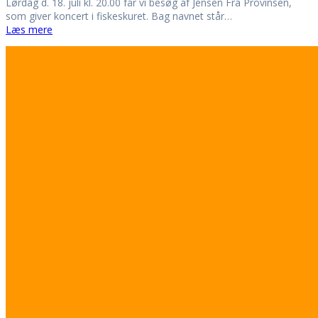
Lørdag d. 18. juli kl. 20.00 får vi besøg af Jensen Fra Provinsen,
som giver koncert i fiskeskuret. Bag navnet står…
Læs mere