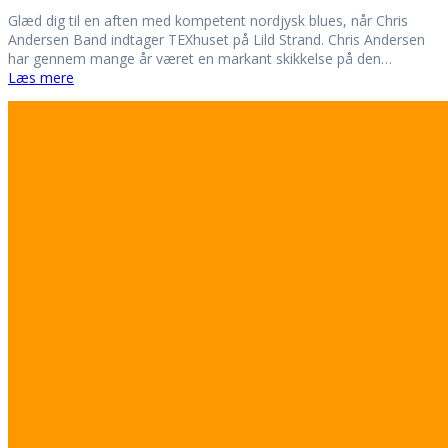
Glæd dig til en aften med kompetent nordjysk blues, når Chris
Andersen Band indtager TEXhuset på Lild Strand. Chris Andersen
har gennem mange år været en markant skikkelse på den…
Læs mere