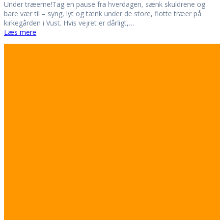
Under træerne!Tag en pause fra hverdagen, sænk skuldrene og
bare vær til – syng, lyt og tænk under de store, flotte træer på
kirkegården i Vust. Hvis vejret er dårligt,…
Læs mere