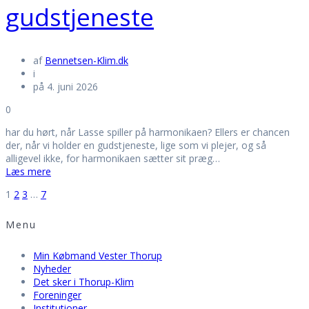
gudstjeneste
af
Bennetsen-Klim.dk
i
på 4. juni 2026
0
har du hørt, når Lasse spiller på harmonikaen? Ellers er chancen
der, når vi holder en gudstjeneste, lige som vi plejer, og så
alligevel ikke, for harmonikaen sætter sit præg…
Læs mere
Navigation
Side
Side
Side
Side
1
2
3
…
7
Menu
til
Min Købmand Vester Thorup
indlæg
Nyheder
Det sker i Thorup-Klim
Foreninger
Institutioner