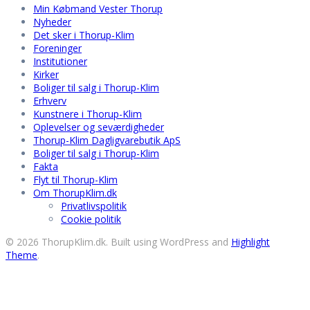
Min Købmand Vester Thorup
indlæg
Nyheder
Det sker i Thorup-Klim
Foreninger
Institutioner
Kirker
Boliger til salg i Thorup-Klim
Erhverv
Kunstnere i Thorup-Klim
Oplevelser og seværdigheder
Thorup-Klim Dagligvarebutik ApS
Boliger til salg i Thorup-Klim
Fakta
Flyt til Thorup-Klim
Om ThorupKlim.dk
Privatlivspolitik
Cookie politik
© 2026 ThorupKlim.dk. Built using WordPress and
Highlight
Theme
.