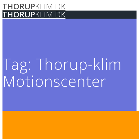
THORUP
KLIM.DK
Skip
to
THORUP
KLIM.DK
content
Tag:
Thorup-klim
Motionscenter