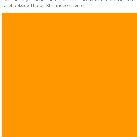
facebookside Thorup-Klim motionscenter