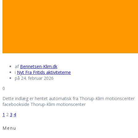
af
Bennetsen-Klim.dk
i
Nyt Fra Fritids aktiviteterne
på 24. februar 2026
0
Dette indlæg er hentet automatisk fra Thorup-Klim motionscenter
facebookside Thorup-Klim motionscenter
Navigation
Side
Side
Side
Side
1
2
3
4
Menu
til