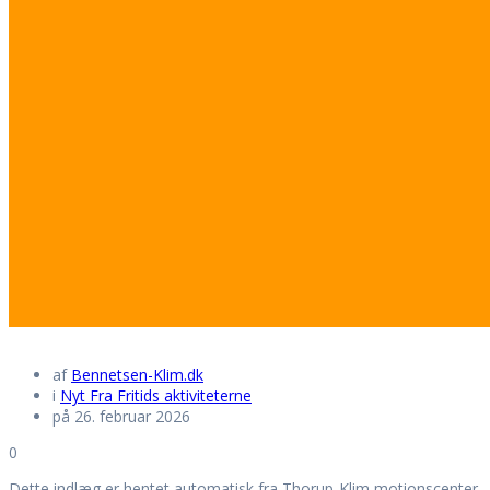
af
Bennetsen-Klim.dk
i
Nyt Fra Fritids aktiviteterne
på 26. februar 2026
0
Dette indlæg er hentet automatisk fra Thorup-Klim motionscenter