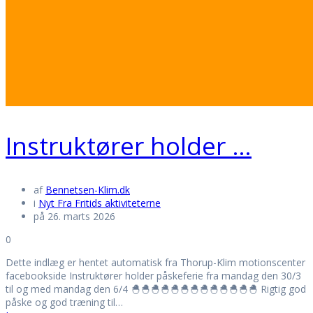
Instruktører holder …
af
Bennetsen-Klim.dk
i
Nyt Fra Fritids aktiviteterne
på 26. marts 2026
0
Dette indlæg er hentet automatisk fra Thorup-Klim motionscenter
facebookside Instruktører holder påskeferie fra mandag den 30/3
til og med mandag den 6/4 🐣🐣🐣🐣🐣🐣🐣🐣🐣🐣🐣🐣🐣 Rigtig god
påske og god træning til…