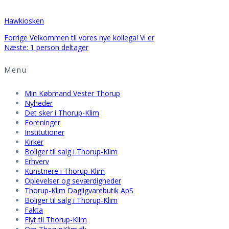
Hawkiosken
Indlægsnavigation
Forrige
Forrige
Velkommen til vores nye kollega! Vi er
indlæg:
Næste
Næste:
1 person deltager
indlæg:
Menu
Min Købmand Vester Thorup
Nyheder
Det sker i Thorup-Klim
Foreninger
Institutioner
Kirker
Boliger til salg i Thorup-Klim
Erhverv
Kunstnere i Thorup-Klim
Oplevelser og seværdigheder
Thorup-Klim Dagligvarebutik ApS
Boliger til salg i Thorup-Klim
Fakta
Flyt til Thorup-Klim