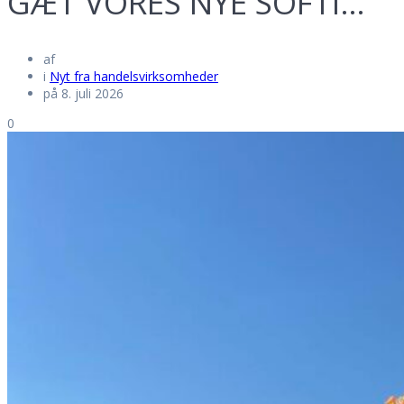
GÆT VORES NYE SOFTI…
af
i
Nyt fra handelsvirksomheder
på 8. juli 2026
0