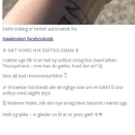
Dette indlæg er hentet automatisk fra
Hawkiosken facebookside
🍦 GÆT VORES NYE SOFTICE-SMAG! 🍦
I næste uge får vi en helt ny softice-smag hos Haw’Caféen
Thorupstrand – men kan du gætte, hvad den er? 🤔
Skriv dit bud i kommentarfeltet 👇
🎉 Vi trækker lod blandt alle de rigtige svar om en GRATIS stor
softice med valgfrit drys!
🗓️ Vinderen findes, når den nye smag bliver lanceret i næste uge.
Held og lykke – vi glæder os til at se jeres gæt! 🍦💙