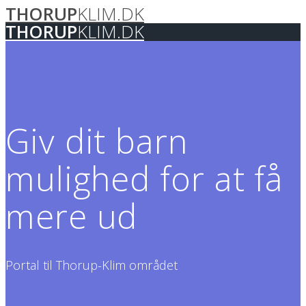
THORUP
KLIM.DK
Skip
to
THORUP
KLIM.DK
content
Giv dit barn
mulighed for at få
mere ud
Portal til Thorup-Klim området