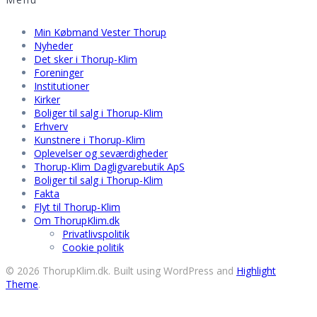
Min Købmand Vester Thorup
Nyheder
Det sker i Thorup-Klim
Foreninger
Institutioner
Kirker
Boliger til salg i Thorup-Klim
Erhverv
Kunstnere i Thorup-Klim
Oplevelser og seværdigheder
Thorup-Klim Dagligvarebutik ApS
Boliger til salg i Thorup-Klim
Fakta
Flyt til Thorup-Klim
Om ThorupKlim.dk
Privatlivspolitik
Cookie politik
© 2026 ThorupKlim.dk. Built using WordPress and
Highlight
Theme
.