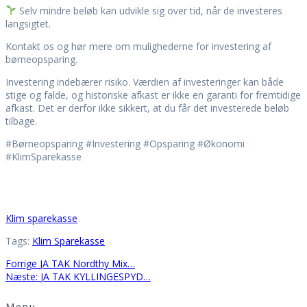
Selv mindre beløb kan udvikle sig over tid, når de investeres
langsigtet.
Kontakt os og hør mere om mulighederne for investering af
børneopsparing.
Investering indebærer risiko. Værdien af investeringer kan både
stige og falde, og historiske afkast er ikke en garanti for fremtidige
afkast. Det er derfor ikke sikkert, at du får det investerede beløb
tilbage.
#Børneopsparing #Investering #Opsparing #Økonomi
#KlimSparekasse
Klim sparekasse
Tags:
Klim Sparekasse
Indlægsnavigation
Forrige
Forrige
JA TAK Nordthy Mix…
indlæg:
Næste
Næste:
JA TAK KYLLINGESPYD…
indlæg:
Menu