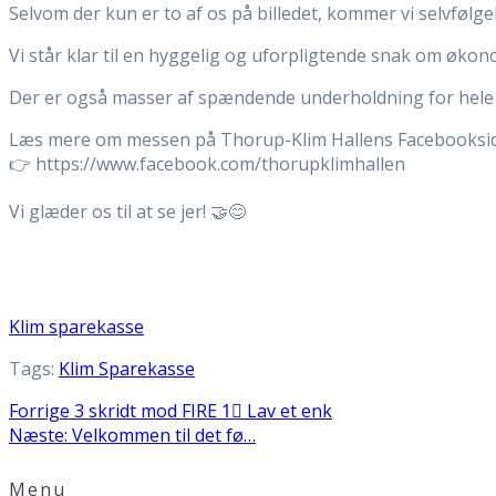
Selvom der kun er to af os på billedet, kommer vi selvfølgeli
Vi står klar til en hyggelig og uforpligtende snak om økonom
Der er også masser af spændende underholdning for hele
Læs mere om messen på Thorup-Klim Hallens Facebooksi
👉 https://www.facebook.com/thorupklimhallen
Vi glæder os til at se jer! 🤝😊
Klim sparekasse
Tags:
Klim Sparekasse
Indlægsnavigation
Forrige
Forrige
3 skridt mod FIRE 1⃣ Lav et enk
Næste
indlæg:
Næste:
Velkommen til det fø…
indlæg:
Menu