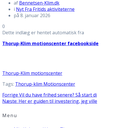
af
Bennetsen-Klim.dk
i
Nyt Fra Fritids aktiviteterne
på 8. januar 2026
0
Dette indlæg er hentet automatisk fra
Thorup-Klim motionscenter facebookside
Thorup-Klim motionscenter
Tags:
Thorup-klim Motionscenter
Indlægsnavigation
Forrige
Forrige
Vil du have frihed senere? Så start di
Næste
indlæg:
Næste:
Her er guiden til investering, jeg ville
indlæg:
Menu