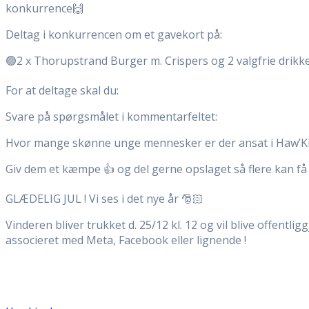
konkurrence🙌
Deltag i konkurrencen om et gavekort på:
🟢2 x Thorupstrand Burger m. Crispers og 2 valgfrie drikk
For at deltage skal du:
Svare på spørgsmålet i kommentarfeltet:
Hvor mange skønne unge mennesker er der ansat i Haw’K
Giv dem et kæmpe 👍 og del gerne opslaget så flere kan få 
GLÆDELIG JUL ! Vi ses i det nye år 🎅🏻
Vinderen bliver trukket d. 25/12 kl. 12 og vil blive offentl
associeret med Meta, Facebook eller lignende !