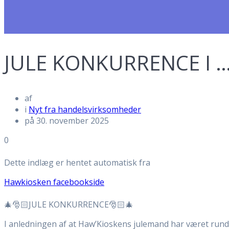
JULE KONKURRENCE I 
af
i
Nyt fra handelsvirksomheder
på 30. november 2025
0
Dette indlæg er hentet automatisk fra
Hawkiosken facebookside
🎄🎅🏻JULE KONKURRENCE🎅🏻🎄
I anledningen af at Haw’Kioskens julemand har været rundt 