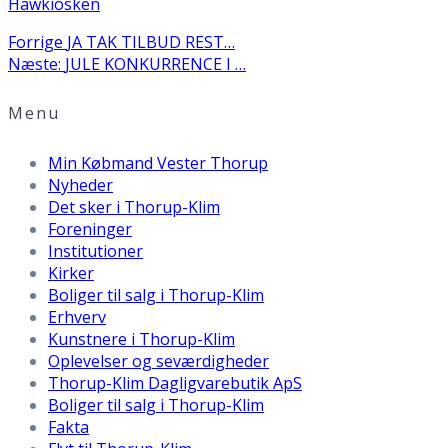
Hawkiosken
Indlægsnavigation
Forrige
Forrige
JA TAK TILBUD REST…
Næste
indlæg:
Næste:
JULE KONKURRENCE I …
indlæg:
Menu
Min Købmand Vester Thorup
Nyheder
Det sker i Thorup-Klim
Foreninger
Institutioner
Kirker
Boliger til salg i Thorup-Klim
Erhverv
Kunstnere i Thorup-Klim
Oplevelser og seværdigheder
Thorup-Klim Dagligvarebutik ApS
Boliger til salg i Thorup-Klim
Fakta