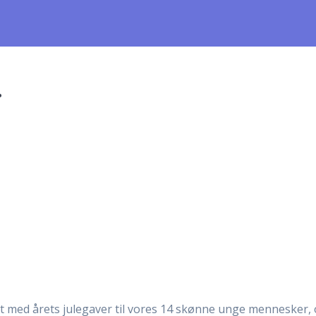
…
med årets julegaver til vores 14 skønne unge mennesker, og e