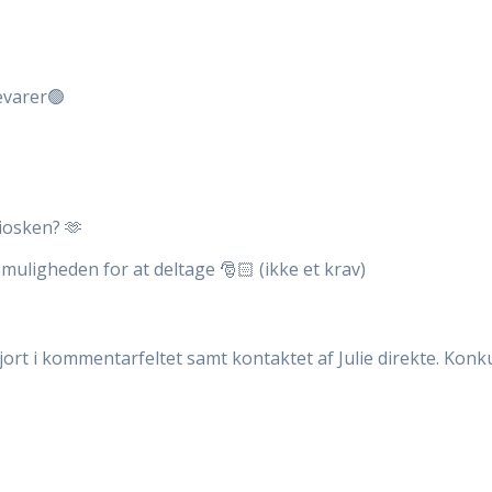
evarer🟢
iosken? 🫶
muligheden for at deltage 🎅🏻 (ikke et krav)
iggjort i kommentarfeltet samt kontaktet af Julie direkte. Ko