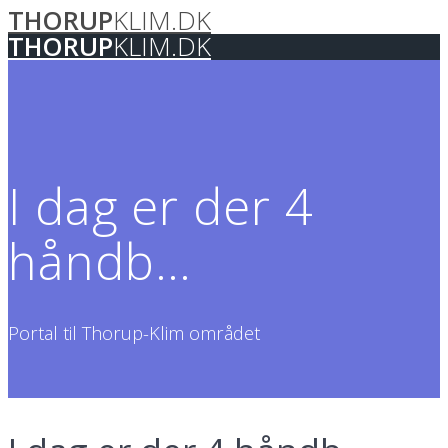
THORUP
KLIM.DK
Skip
to
THORUP
KLIM.DK
content
I dag er der 4
håndb…
Portal til Thorup-Klim området