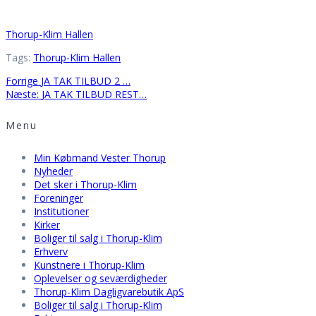
Thorup-Klim Hallen
Tags:
Thorup-Klim Hallen
Indlægsnavigation
Forrige
Forrige
JA TAK TILBUD 2 …
indlæg:
Næste
Næste:
JA TAK TILBUD REST…
indlæg:
Menu
Min Købmand Vester Thorup
Nyheder
Det sker i Thorup-Klim
Foreninger
Institutioner
Kirker
Boliger til salg i Thorup-Klim
Erhverv
Kunstnere i Thorup-Klim
Oplevelser og seværdigheder
Thorup-Klim Dagligvarebutik ApS
Boliger til salg i Thorup-Klim