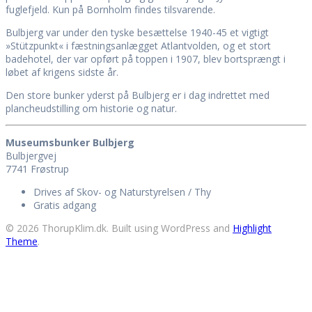
fuglefjeld. Kun på Bornholm findes tilsvarende.
Bulbjerg var under den tyske besættelse 1940-45 et vigtigt
»Stützpunkt« i fæstningsanlægget Atlantvolden, og et stort
badehotel, der var opført på toppen i 1907, blev bortsprængt i
løbet af krigens sidste år.
Den store bunker yderst på Bulbjerg er i dag indrettet med
plancheudstilling om historie og natur.
Museumsbunker Bulbjerg
Bulbjergvej
7741 Frøstrup
Drives af Skov- og Naturstyrelsen / Thy
Gratis adgang
© 2026 ThorupKlim.dk. Built using WordPress and
Highlight
Theme
.