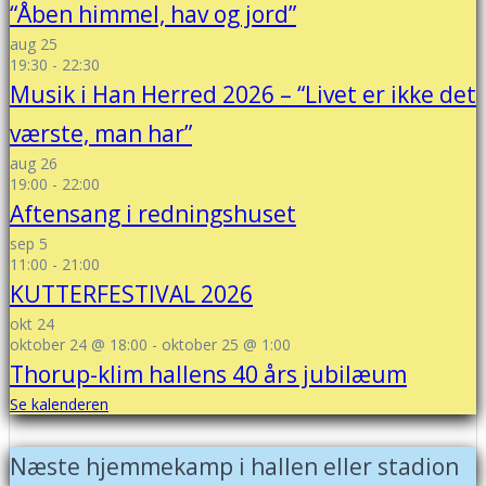
“Åben himmel, hav og jord”
aug
25
19:30
-
22:30
Musik i Han Herred 2026 – “Livet er ikke det
værste, man har”
aug
26
19:00
-
22:00
Aftensang i redningshuset
sep
5
11:00
-
21:00
KUTTERFESTIVAL 2026
okt
24
oktober 24 @ 18:00
-
oktober 25 @ 1:00
Thorup-klim hallens 40 års jubilæum
Se kalenderen
Næste hjemmekamp i hallen eller stadion