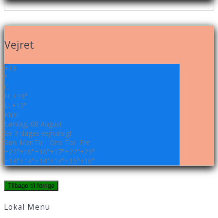
Vejret
+
19
°
C
H:
+
19°
L:
+
13°
Klim
Lørdag, 08 August
Se 7-dages vejrudsigt
Søn
Man
Tir
Ons
Tor
Fre
+
22°
+
16°
+
16°
+
17°
+
22°
+
23°
+
14°
+
14°
+
14°
+
14°
+
15°
+
16°
Lokal Menu