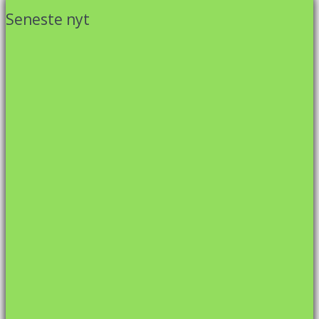
Seneste nyt
Firma/gade fodbold H…
JA TAK MAGNUM MANDE…
JA TAK SMØRCROISSAN…
Motionsbadminton i …
Mangler du stadig at…