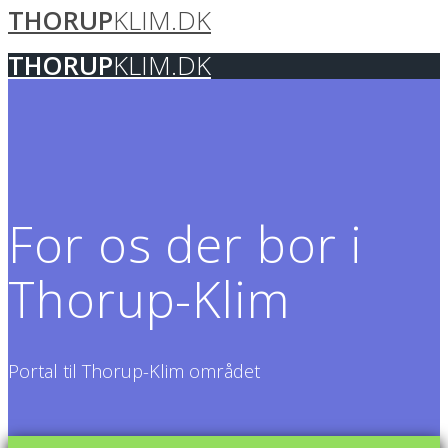
THORUP
KLIM.DK
Skip
to
content
THORUP
KLIM.DK
For os der bor i
Thorup-Klim
Portal til Thorup-Klim området