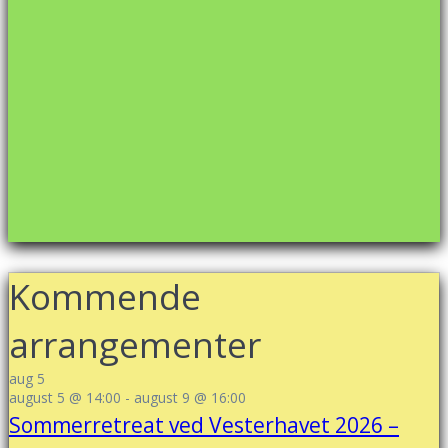
Rabarbertærte 39,- …
Vi mangler dig til …
Vi mangler dig til …
Endnu en rigtig hygg…
Endnu en rigtig hygg…
Kommende
arrangementer
aug
5
august 5 @ 14:00
-
august 9 @ 16:00
Sommerretreat ved Vesterhavet 2026 –