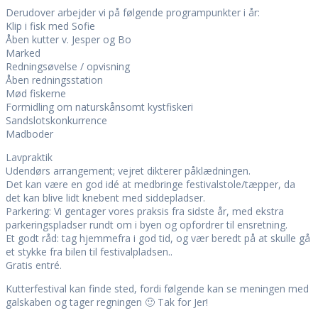
Derudover arbejder vi på følgende programpunkter i år:
Klip i fisk med Sofie
Åben kutter v. Jesper og Bo
Marked
Redningsøvelse / opvisning
Åben redningsstation
Mød fiskerne
Formidling om naturskånsomt kystfiskeri
Sandslotskonkurrence
Madboder
Lavpraktik
Udendørs arrangement; vejret dikterer påklædningen.
Det kan være en god idé at medbringe festivalstole/tæpper, da
det kan blive lidt knebent med siddepladser.
Parkering: Vi gentager vores praksis fra sidste år, med ekstra
parkeringspladser rundt om i byen og opfordrer til ensretning.
Et godt råd: tag hjemmefra i god tid, og vær beredt på at skulle gå
et stykke fra bilen til festivalpladsen..
Gratis entré.
Kutterfestival kan finde sted, fordi følgende kan se meningen med
galskaben og tager regningen 🙂 Tak for Jer!