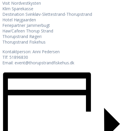
Visit Nordvestkysten
Klim Sparekasse
Destination Svinkløv-Slettestrand-Thorupstrand
Hotel Højgaarden
Feriepartner Jammerbugt
Haw’Cafeen Thorup Strand
Thorupstrand Røgeri
Thorupstrand Fiskehus
Kontaktperson: Anni Pedersen
Tlf: 51896830
Email: event@thorupstrandfiskehus.dk