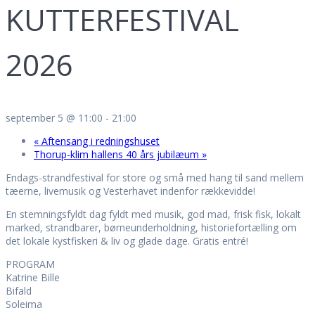
KUTTERFESTIVAL
2026
september 5 @ 11:00
-
21:00
«
Aftensang i redningshuset
Thorup-klim hallens 40 års jubilæum
»
Endags-strandfestival for store og små med hang til sand mellem
tæerne, livemusik og Vesterhavet indenfor rækkevidde!
En stemningsfyldt dag fyldt med musik, god mad, frisk fisk, lokalt
marked, strandbarer, børneunderholdning, historiefortælling om
det lokale kystfiskeri & liv og glade dage. Gratis entré!
PROGRAM
Katrine Bille
Bifald
Soleima